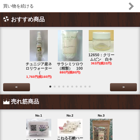
買い物を続ける
おすすめ商品
12650：クリー
ムビン 白キ
コンセ
363円(税33円)
チュニジア産ネ
サラシミツロウ
直結式ミニ
ロリウォーター
（精製） 100
マラン
（
880円(税80円)
3,465円(税31
1,760円(税160円)
<
>
売れ筋商品
No.1
No.2
No.3
No.4
こねる石鹸ハー