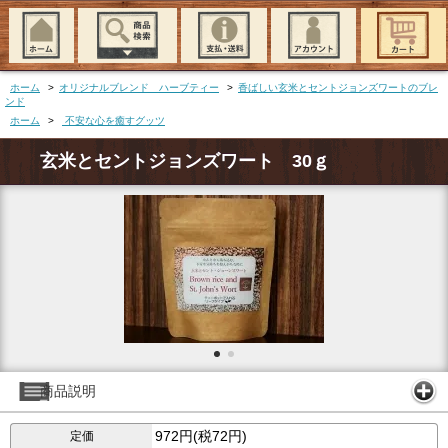
ホーム
>
オリジナルブレンド ハーブティー
>
香ばしい玄米とセントジョンズワートのブレ
ンド
ホーム
>
不安な心を癒すグッツ
玄米とセントジョンズワート 30ｇ
商品説明
972円(税72円)
定価