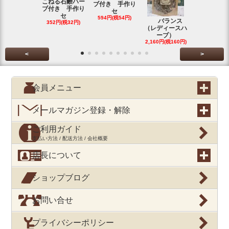
こねる石鹸ハー
ブ付き 手作り
ブ付き 手作り
セ
セ
594円(税54円)
バランス
スカボロー
352円(税32円)
（レディースハ
アー 70ｇ
ーブ）
2,160円(税16
2,160円(税160円)
<
>
会員メニュー
メールマガジン登録・解除
ご利用ガイド
支払い方法 / 配送方法 / 会社概要
店長について
ショップブログ
お問い合せ
プライバシーポリシー