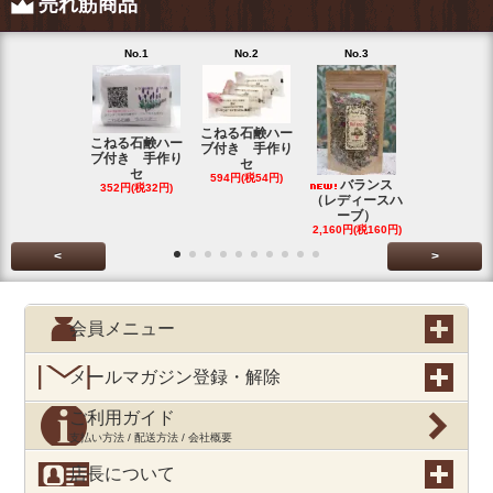
売れ筋商品
No.1
No.2
No.3
No.4
こねる石鹸ハー
こねる石鹸ハー
ブ付き 手作り
ブ付き 手作り
セ
セ
594円(税54円)
バランス
スカボロー
352円(税32円)
（レディースハ
アー 70ｇ
ーブ）
2,160円(税16
2,160円(税160円)
<
>
会員メニュー
メールマガジン登録・解除
ご利用ガイド
支払い方法 / 配送方法 / 会社概要
店長について