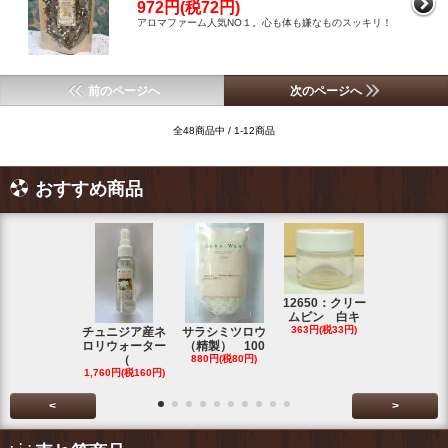
972円(税72円)
アロマファーム人気NO１。心も体も嫌なものスッキリ！
前のページへ
次のページへ
全48商品中 / 1-12商品
おすすめ商品
12650：クリー
ムビン 白キ
コンセ
363円(税33円)
チュニジア産ネ
サラシミツロウ
直結式ミニ
ロリウォーター
（精製） 100
マラン
（
880円(税80円)
3,465円(税31
1,760円(税160円)
<
>